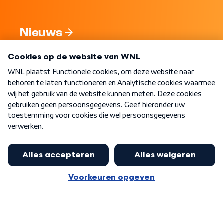
Nieuws
Programma's
Over WNL
Nieuwsbrief
Word Lid
Meer WNL voor jou
Presentator Frank van Leeuwen sluit