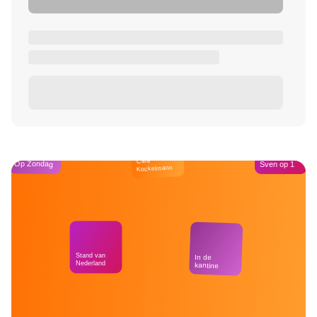
Café
Op Zondag
Sven op 1
Kockelmann
Stand van
In de
Nederland
kantine