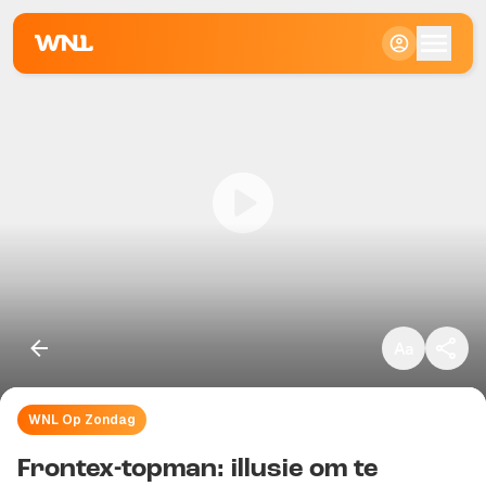
Klein
Standaard
Groot
WNL Op Zondag
Kopieer link
Frontex-topman: illusie om te