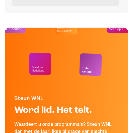
Café
Op Zondag
Sven op 1
Kockelmann
Stand van
In de
Nederland
kantine
Steun WNL
Word lid. Het telt.
Waardeert u onze programma's? Steun WNL
dan met de jaarlijkse bijdrage van slechts