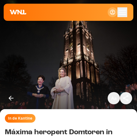
Klein
Standaard
Groot
In de Kantine
Kopieer link
Máxima heropent Domtoren in