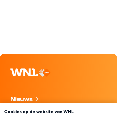
Nieuws
Programma's
Over WNL