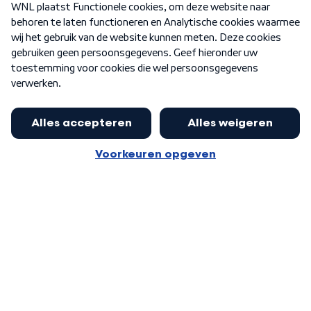
Nieuwsbrief
Word Lid
Meer WNL voor jou
Jan Paternotte optimistisch over
stikstofdebat: 'Geen zwakker
Algemene voorwaarden
Cookie-instellingen
pakket, maar ideeën om het te
Privacy statement
versterken zijn welkom'