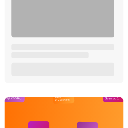
Café
Op Zondag
Sven op 1
Kockelmann