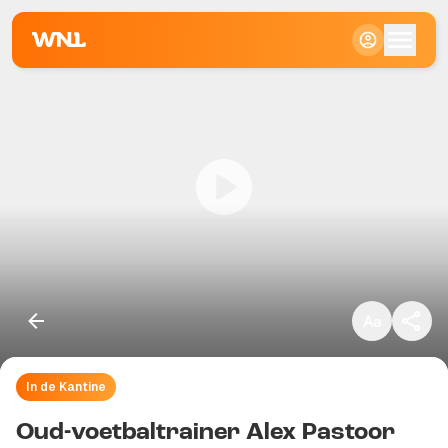
Klein
Standaard
Groot
In de Kantine
Kopieer link
Oud-voetbaltrainer Alex Pastoor