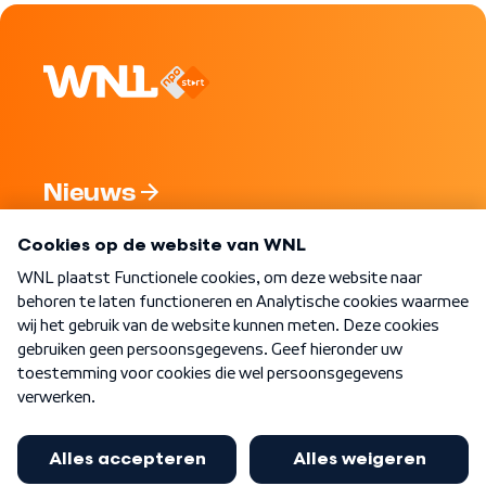
Nieuws
Programma's
Over WNL
Nieuwsbrief
Word Lid