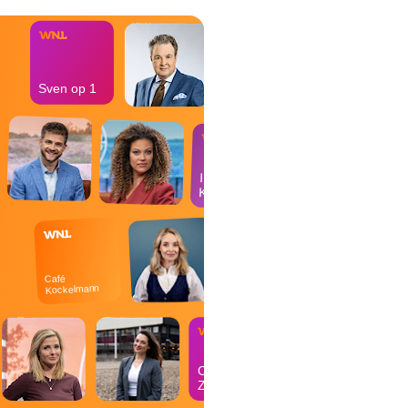
Sven op 1
In de
Kantine
Café
Kockelmann
Op
Zondag