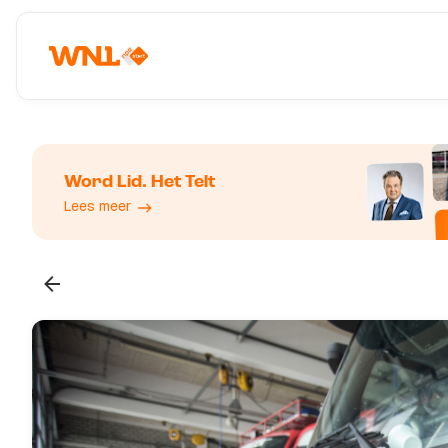
Word Lid. Het Telt
Lees meer