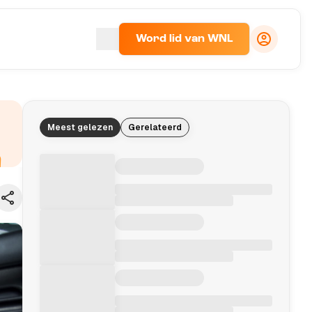
Word lid van WNL
Meest gelezen
Gerelateerd