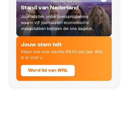
Stand van Nederland
Journalistiek onderzoeksprogramma
waarin vijf journalisten economische
vraagstukken bekijken die ons dagelijks
leven raken.
Jouw stem telt
Steun ons voor slechts €8,50 per jaar. WNL
is er voor u.
Word lid van WNL