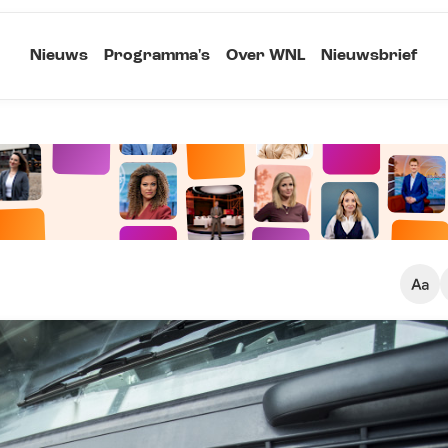
Nieuws
Programma's
Over WNL
Nieuwsbrief
Klein
Kopieer link
Standaard
Groot