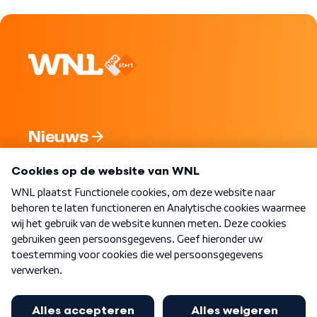
Nieuws
Programma's
Over WNL
Nieuwsbrief
Word Lid