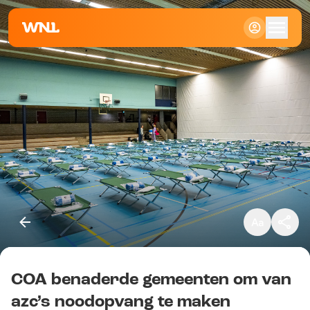
Klein
Standaard
Groot
COA benaderde gemeenten om van
Kopieer link
azc’s noodopvang te maken