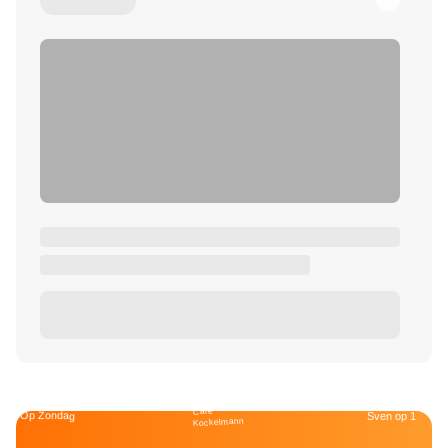
Café
Op Zondag
Sven op 1
Kockelmann