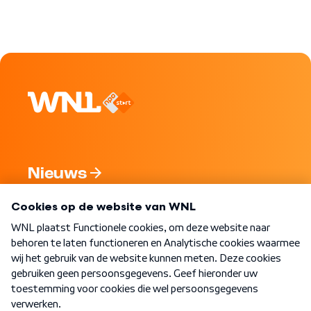
Nieuws
Programma's
Over WNL
Nieuwsbrief
Word Lid