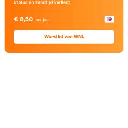
status en zendtijd verliest.
€ 8,50
per jaar
Word lid van WNL