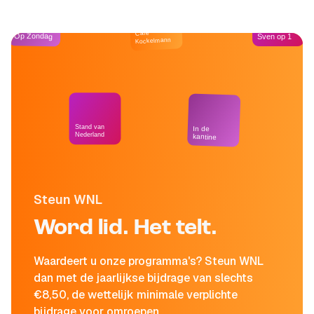
Café
Op Zondag
Sven op 1
Kockelmann
Stand van
In de
Nederland
kantine
Steun WNL
Word lid. Het telt.
Waardeert u onze programma's? Steun WNL
dan met de jaarlijkse bijdrage van slechts
€8,50, de wettelijk minimale verplichte
bijdrage voor omroepen.