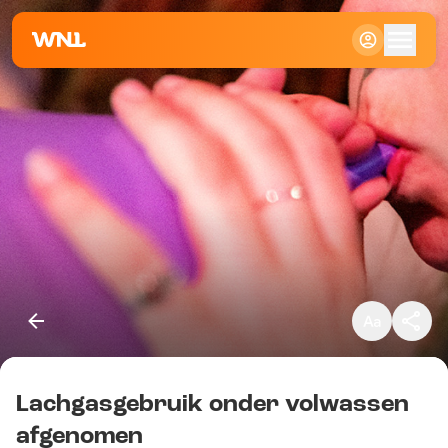
Klein
Standaard
Groot
Lachgasgebruik onder volwassen
Kopieer link
afgenomen