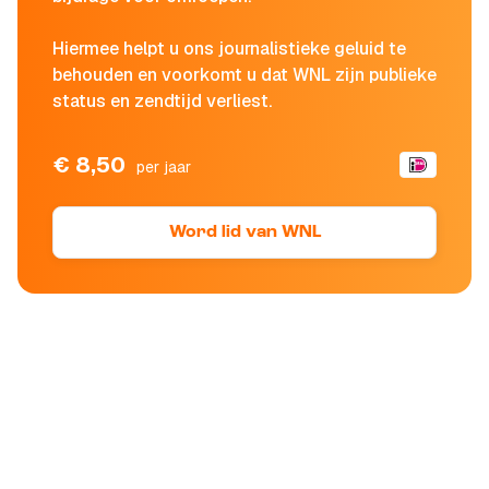
Hiermee helpt u ons journalistieke geluid te
behouden en voorkomt u dat WNL zijn publieke
status en zendtijd verliest.
€ 8,50
per jaar
Word lid van WNL