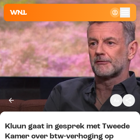
Klein
Standaard
Groot
Kluun gaat in gesprek met Tweede
Kopieer link
Kamer over btw-verhoging op