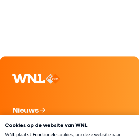
Nieuws
Programma's
Over WNL