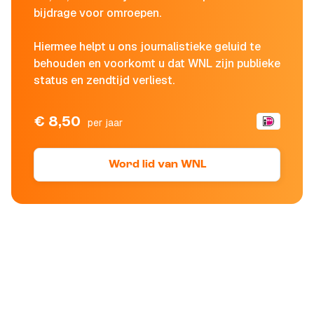
bijdrage voor omroepen.
Hiermee helpt u ons journalistieke geluid te
behouden en voorkomt u dat WNL zijn publieke
status en zendtijd verliest.
€ 8,50
per jaar
Word lid van WNL