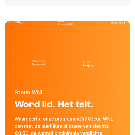
Café
Op Zondag
Sven op 1
Kockelmann
Stand van
In de
Nederland
kantine
Steun WNL
Word lid. Het telt.
Waardeert u onze programma's? Steun WNL
dan met de jaarlijkse bijdrage van slechts
€8,50, de wettelijk minimale verplichte