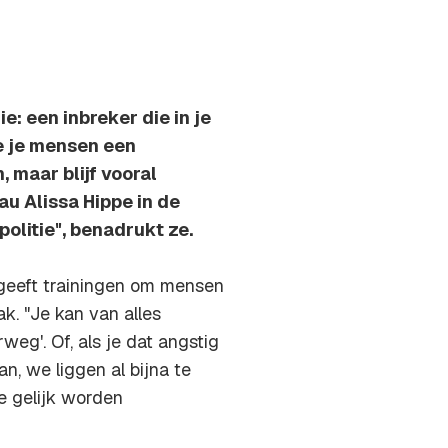
: een inbreker die in je
zie je mensen een
maar blijf vooral
u Alissa Hippe in de
politie", benadrukt ze.
 geeft trainingen om mensen
k. "Je kan van alles
rweg'. Of, als je dat angstig
n, we liggen al bijna te
ze gelijk worden