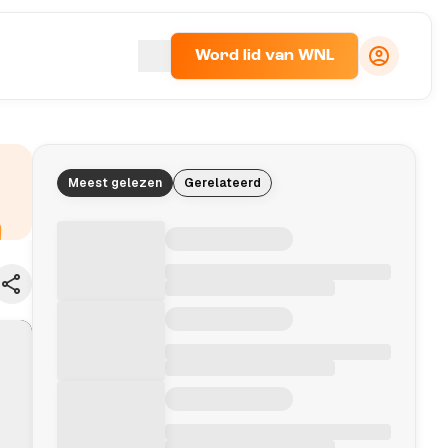
Word lid van WNL
Meest gelezen
Gerelateerd