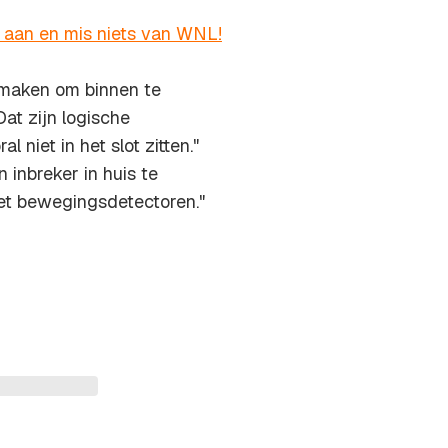
r aan en mis niets van WNL!
k maken om binnen te
at zijn logische
l niet in het slot zitten."
 inbreker in huis te
met bewegingsdetectoren."