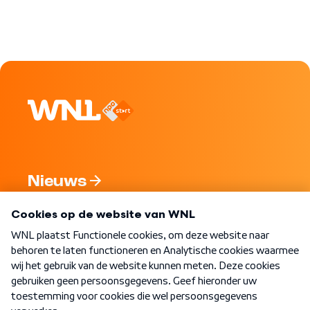
Nieuws
Programma's
Over WNL
Nieuwsbrief
Word Lid