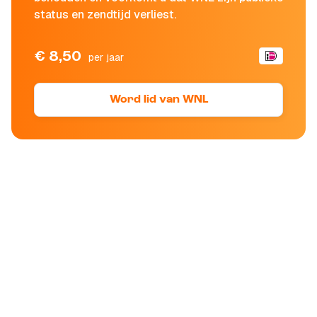
status en zendtijd verliest.
€ 8,50
per jaar
Word lid van WNL