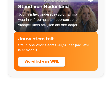
Stand van Nederland
Journalistiek onderzoeksprogramma
waarin vijf journalisten economische
vraagstukken bekijken die ons dagelijks
leven raken.
Jouw stem telt
Steun ons voor slechts €8,50 per jaar. WNL
is er voor u.
Word lid van WNL