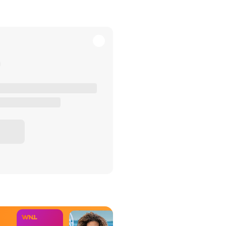
het Misdaad-
bureau