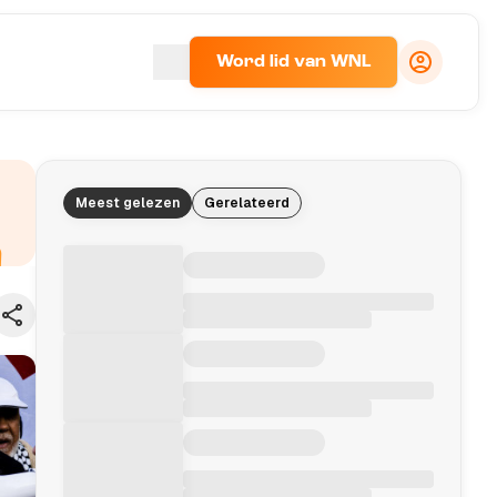
Word lid van WNL
Meest gelezen
Gerelateerd