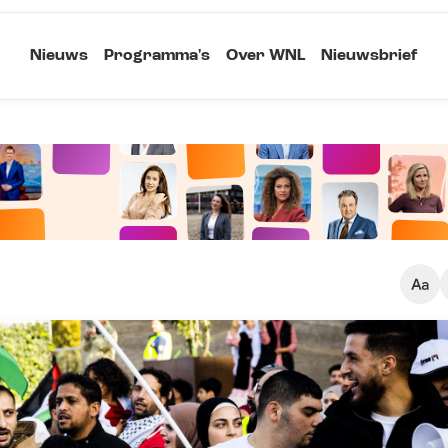
Nieuws
Programma's
Over WNL
Nieuwsbrief
Klein
Kopieer link
Standaard
Groot