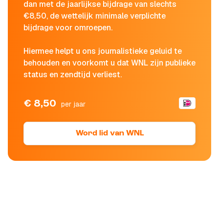
dan met de jaarlijkse bijdrage van slechts
€8,50, de wettelijk minimale verplichte
bijdrage voor omroepen.
Hiermee helpt u ons journalistieke geluid te
behouden en voorkomt u dat WNL zijn publieke
status en zendtijd verliest.
€ 8,50
per jaar
Word lid van WNL