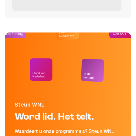
Café
Op Zondag
Sven op 1
Kockelmann
Stand van
In de
Nederland
kantine
Steun WNL
Word lid. Het telt.
Waardeert u onze programma's? Steun WNL