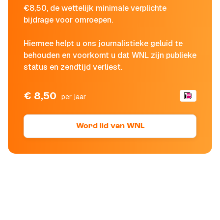
€8,50, de wettelijk minimale verplichte
bijdrage voor omroepen.
Hiermee helpt u ons journalistieke geluid te
behouden en voorkomt u dat WNL zijn publieke
status en zendtijd verliest.
€ 8,50
per jaar
Word lid van WNL