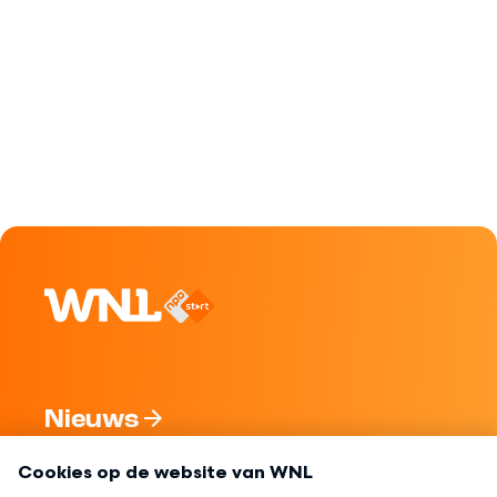
Nieuws
Programma's
Over WNL