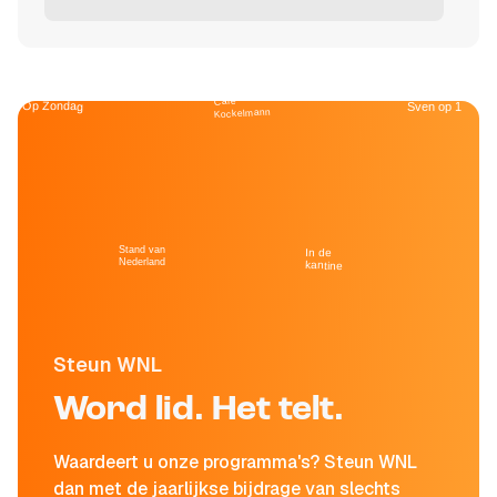
Café
Op Zondag
Sven op 1
Kockelmann
Stand van
In de
Nederland
kantine
Steun WNL
Word lid. Het telt.
Waardeert u onze programma's? Steun WNL
dan met de jaarlijkse bijdrage van slechts