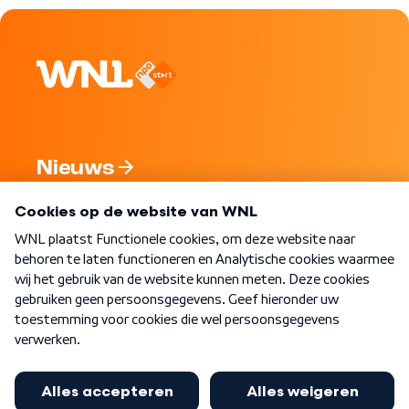
Nieuws
Programma's
Over WNL
Nieuwsbrief
Word Lid