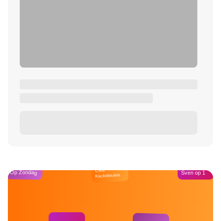
Café
Op Zondag
Sven op 1
Kockelmann