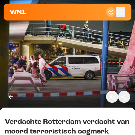
Klein
Standaard
Groot
Verdachte Rotterdam verdacht van
Kopieer link
moord terroristisch oogmerk