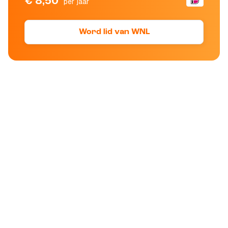
€ 8,50
per jaar
Word lid van WNL