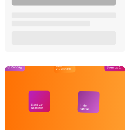
Café
Op Zondag
Sven op 1
Kockelmann
Stand van
In de
Nederland
kantine