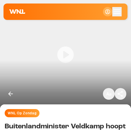
Klein
Standaard
Groot
WNL Op Zondag
Kopieer link
Buitenlandminister Veldkamp hoopt