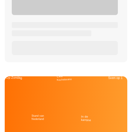
Café
Op Zondag
Sven op 1
Kockelmann
Stand van
In de
Nederland
kantine