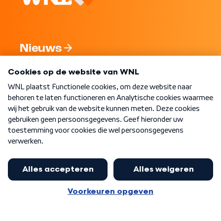
Nieuws
Programma's
Over WNL
Nieuwsbrief
Word Lid