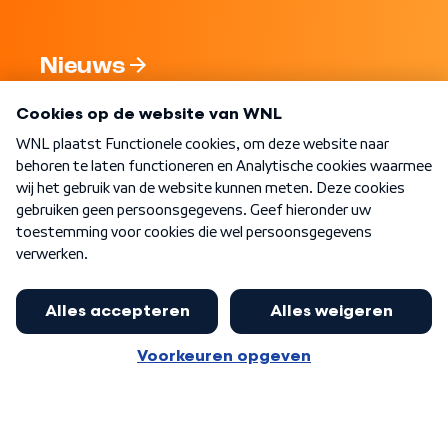
Nieuws
Programma's
Over WNL
Nieuwsbrief
Word Lid
Meer WNL voor jou
Burgemeester Halsema kritisch: