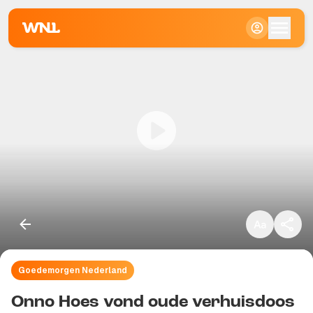
Klein
Standaard
Groot
Goedemorgen Nederland
Kopieer link
Onno Hoes vond oude verhuisdoos