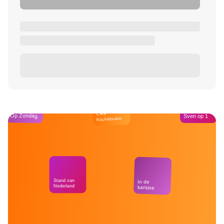
Café
Op Zondag
Sven op 1
Kockelmann
Stand van
In de
Nederland
kantine