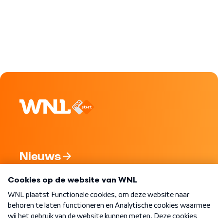
Nieuws
Programma's
Over WNL
Nieuwsbrief