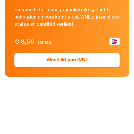
Hiermee helpt u ons journalistieke geluid te
behouden en voorkomt u dat WNL zijn publieke
status en zendtijd verliest.
€ 8,50
per jaar
Word lid van WNL