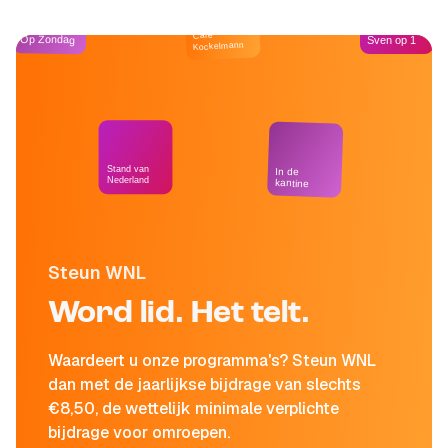
Café
Op Zondag
Sven op 1
Kockelmann
Stand van
In de
Nederland
kantine
Steun WNL
Word lid. Het telt.
Waardeert u onze programma's? Steun WNL
dan met de jaarlijkse bijdrage van slechts
€8,50, de wettelijk minimale verplichte
bijdrage voor omroepen.