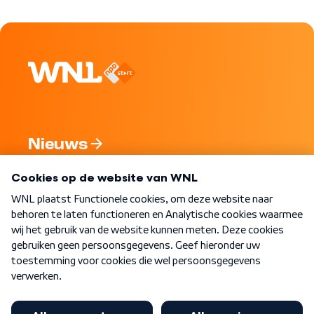
Nieuws
Programma's
Over WNL
Nieuwsbrief
Word Lid