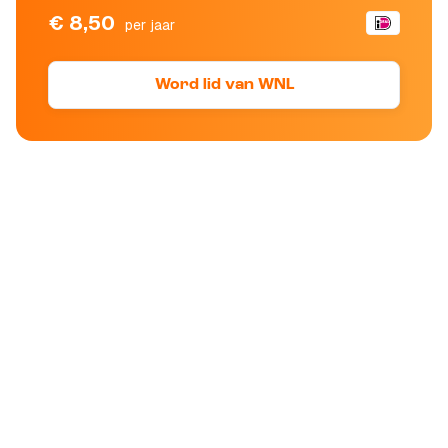
€ 8,50
per jaar
Word lid van WNL