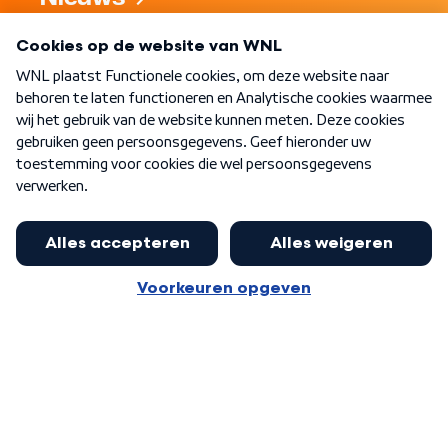
Programma's
Over WNL
Nieuwsbrief
Word Lid
Meer WNL voor jou
Eerste Kamer akkoord met begroting
van minister Sjoerdsma
Algemene voorwaarden
Cookie-instellingen
Privacy statement