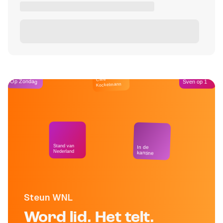
Café
Op Zondag
Sven op 1
Kockelmann
Stand van
In de
Nederland
kantine
Steun WNL
Word lid. Het telt.