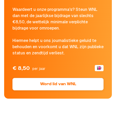
Waardeert u onze programma's? Steun WNL
dan met de jaarlijkse bijdrage van slechts
€8,50, de wettelijk minimale verplichte
bijdrage voor omroepen.
Hiermee helpt u ons journalistieke geluid te
behouden en voorkomt u dat WNL zijn publieke
status en zendtijd verliest.
€ 8,50
per jaar
Word lid van WNL