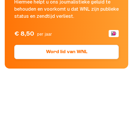
Hiermee helpt u ons journalistieke geluid te
behouden en voorkomt u dat WNL zijn publieke
status en zendtijd verliest.
€ 8,50
per jaar
Word lid van WNL