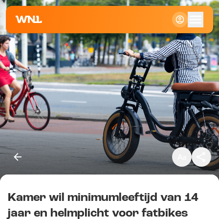
Klein
Standaard
Groot
Kamer wil minimumleeftijd van 14
Kopieer link
jaar en helmplicht voor fatbikes