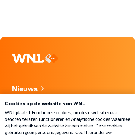
Nieuws
Programma's
Over WNL
Nieuwsbrief
Word Lid