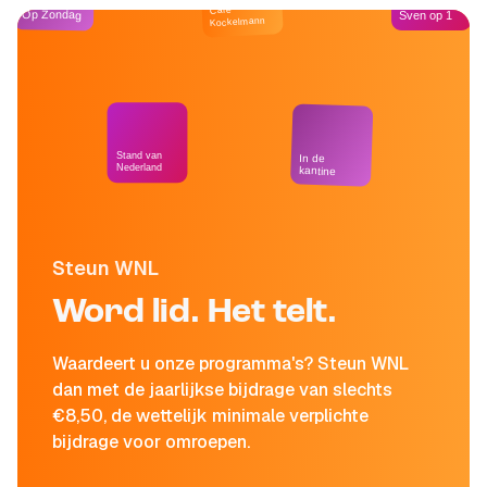
Café
Op Zondag
Sven op 1
Kockelmann
Stand van
In de
Nederland
kantine
Steun WNL
Word lid. Het telt.
Waardeert u onze programma's? Steun WNL
dan met de jaarlijkse bijdrage van slechts
€8,50, de wettelijk minimale verplichte
bijdrage voor omroepen.