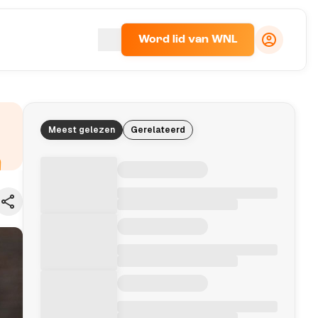
Word lid van WNL
Meest gelezen
Gerelateerd