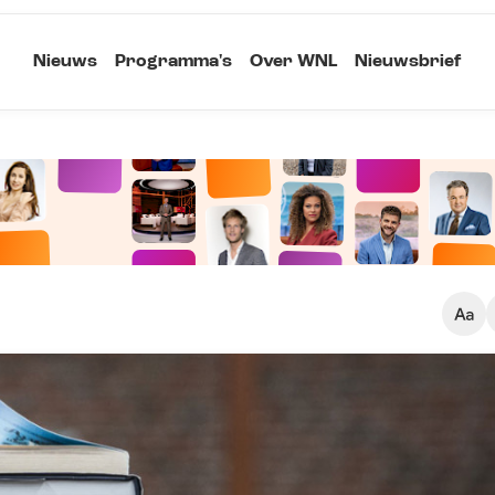
Nieuws
Programma's
Over WNL
Nieuwsbrief
Klein
Kopieer link
Standaard
Groot