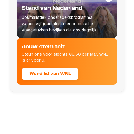
Stand van Nederland
Journalistiek onderzoeksprogramma
waarin vijf journalisten economische
vraagstukken bekijken die ons dagelijks
leven raken.
Jouw stem telt
Steun ons voor slechts €8,50 per jaar. WNL
is er voor u.
Word lid van WNL