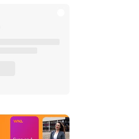
het Misdaad-
bureau