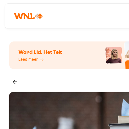
Word Lid. Het Telt
Lees meer