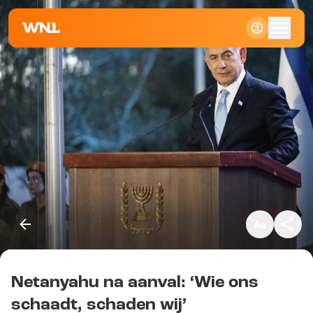
Klein
Standaard
Groot
Netanyahu na aanval: ‘Wie ons
Kopieer link
schaadt, schaden wij’