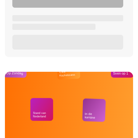
Café
Op Zondag
Sven op 1
Kockelmann
Stand van
In de
Nederland
kantine