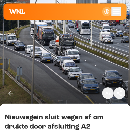
Klein
Standaard
Groot
Nieuwegein sluit wegen af om
Kopieer link
drukte door afsluiting A2