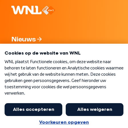
Nieuws
Programma's
Over WNL
Nieuwsbrief
Word Lid