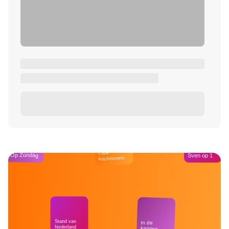
Café
Op Zondag
Sven op 1
Kockelmann
Stand van
In de
Nederland
kantine