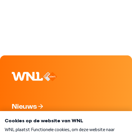
Nieuws
Programma's
Over WNL