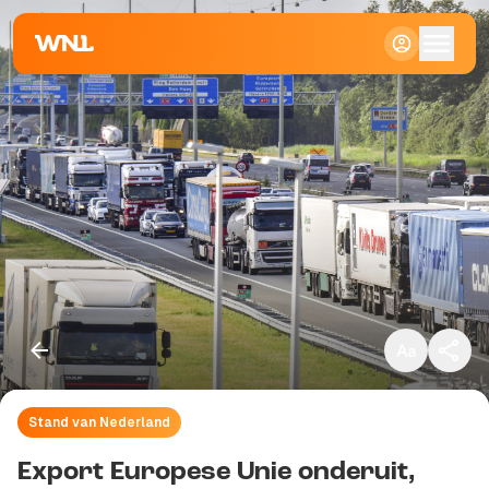
Klein
Standaard
Groot
Stand van Nederland
Kopieer link
Export Europese Unie onderuit,