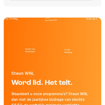
Café
Op Zondag
Sven op 1
Kockelmann
Stand van
In de
Nederland
kantine
Steun WNL
Word lid. Het telt.
Waardeert u onze programma's? Steun WNL
dan met de jaarlijkse bijdrage van slechts