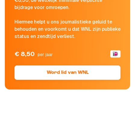
€8,50, de wettelijk minimale verplichte
bijdrage voor omroepen.
Hiermee helpt u ons journalistieke geluid te
behouden en voorkomt u dat WNL zijn publieke
status en zendtijd verliest.
€ 8,50
per jaar
Word lid van WNL