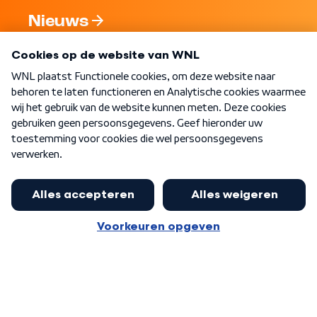
Nieuws
Programma's
Over WNL
Nieuwsbrief
Word Lid
Meer WNL voor jou
Huishoudens met thuisbatterij,
slimme laadpaal of warmtepomp
Algemene voorwaarden
Cookie-instellingen
kunnen geld gaan verdienen: 'Kan
Privacy statement