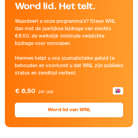
Word lid. Het telt.
Waardeert u onze programma's? Steun WNL
dan met de jaarlijkse bijdrage van slechts
€8,50, de wettelijk minimale verplichte
bijdrage voor omroepen.
Hiermee helpt u ons journalistieke geluid te
behouden en voorkomt u dat WNL zijn publieke
status en zendtijd verliest.
€ 8,50
per jaar
Word lid van WNL