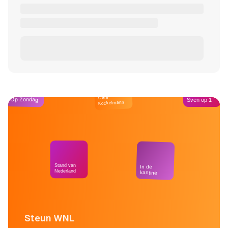
Café
Op Zondag
Sven op 1
Kockelmann
Stand van
In de
Nederland
kantine
Steun WNL