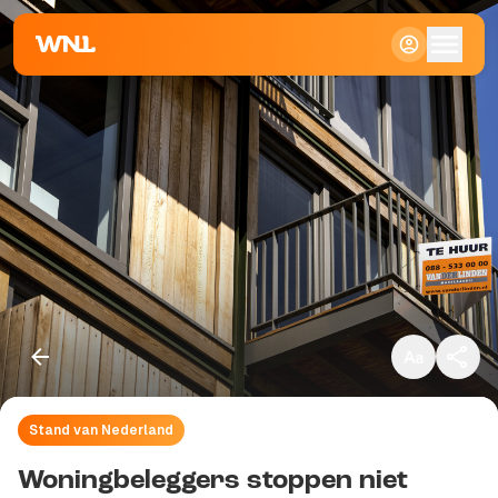
Klein
Standaard
Groot
Stand van Nederland
Kopieer link
Woningbeleggers stoppen niet