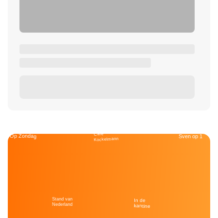
Café
Op Zondag
Sven op 1
Kockelmann
Stand van
In de
Nederland
kantine