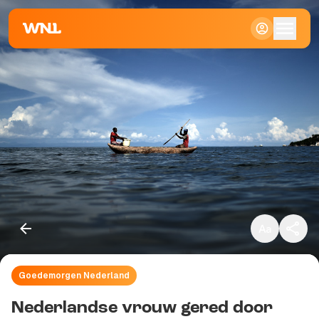
Klein
Standaard
Groot
Goedemorgen Nederland
Kopieer link
Nederlandse vrouw gered door