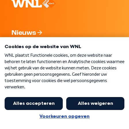
Nieuws
Programma's
Over WNL
Nieuwsbrief
Word Lid