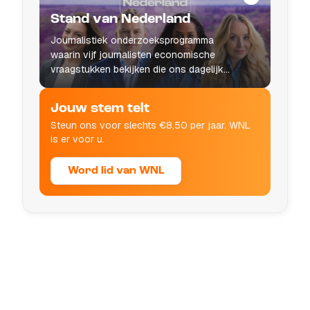
Stand van Nederland
Journalistiek onderzoeksprogramma
waarin vijf journalisten economische
vraagstukken bekijken die ons dagelijks
leven raken.
Jouw stem telt
Steun ons voor slechts €8,50 per jaar. WNL
is er voor u.
Word lid van WNL