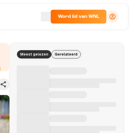
Word lid van WNL
Meest gelezen
Gerelateerd