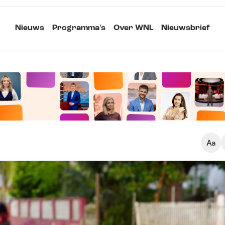
Nieuws
Programma's
Over WNL
Nieuwsbrief
Klein
Kopieer link
Standaard
Groot