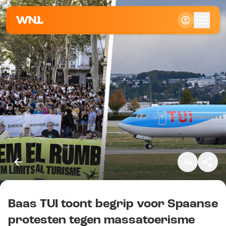
Klein
Standaard
Groot
Baas TUI toont begrip voor Spaanse
Kopieer link
protesten tegen massatoerisme