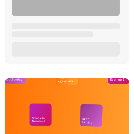
Café
Op Zondag
Sven op 1
Kockelmann
Stand van
In de
Nederland
kantine