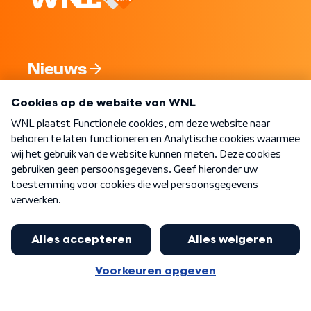
Nieuws
Programma's
Over WNL
Nieuwsbrief
Word Lid