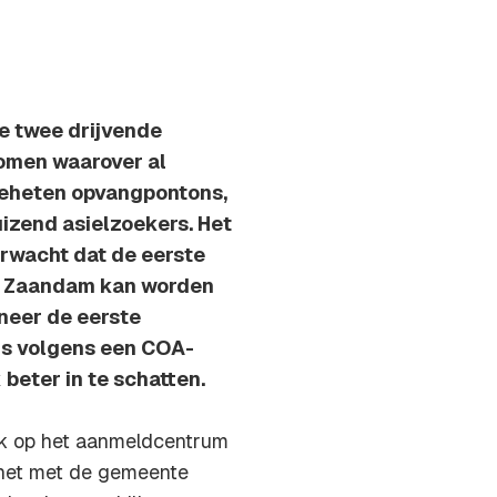
de twee drijvende
omen waarover al
geheten opvangpontons,
uizend asielzoekers. Het
rwacht dat de eerste
r Zaandam kan worden
neer de eerste
is volgens een COA-
beter in te schatten.
k op het aanmeldcentrum
 het met de gemeente