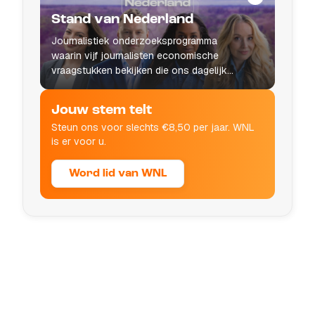
Stand van Nederland
Journalistiek onderzoeksprogramma
waarin vijf journalisten economische
vraagstukken bekijken die ons dagelijks
leven raken.
Jouw stem telt
Steun ons voor slechts €8,50 per jaar. WNL
is er voor u.
Word lid van WNL