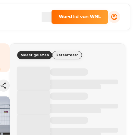
Word lid van WNL
Meest gelezen
Gerelateerd