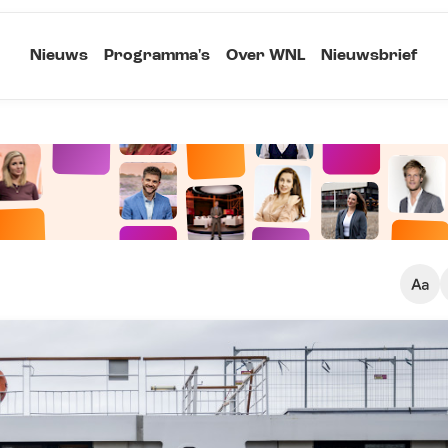
Nieuws
Programma's
Over WNL
Nieuwsbrief
Klein
Kopieer link
Standaard
Groot