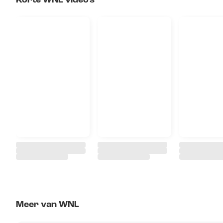
Korte WNL video's
Meer van WNL