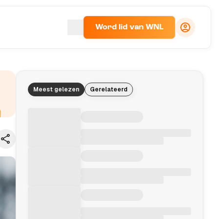
Word lid van WNL
Meest gelezen
Gerelateerd