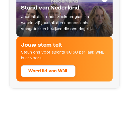
Stand van Nederland
Journalistiek onderzoeksprogramma
waarin vijf journalisten economische
vraagstukken bekijken die ons dagelijks
leven raken.
Jouw stem telt
Steun ons voor slechts €8,50 per jaar. WNL
is er voor u.
Word lid van WNL