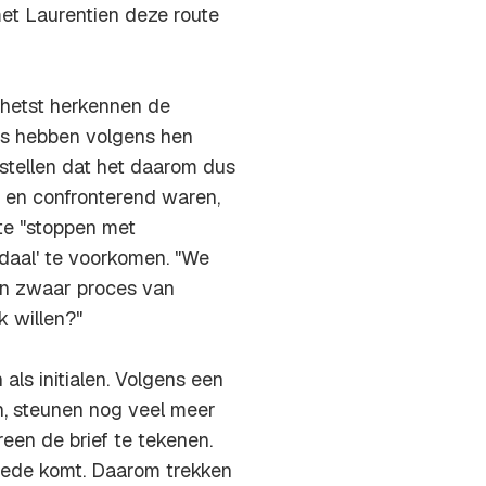
met Laurentien deze route
chetst herkennen de
ses hebben volgens hen
 stellen dat het daarom dus
ig en confronterend waren,
 te "stoppen met
daal' te voorkomen. "We
een zwaar proces van
k willen?"
als initialen. Volgens een
, steunen nog veel meer
reen de brief te tekenen.
goede komt. Daarom trekken