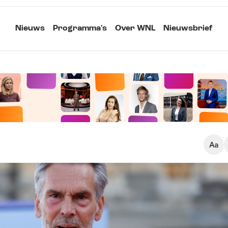
Nieuws
Programma's
Over WNL
Nieuwsbrief
Klein
Kopieer link
Standaard
Groot