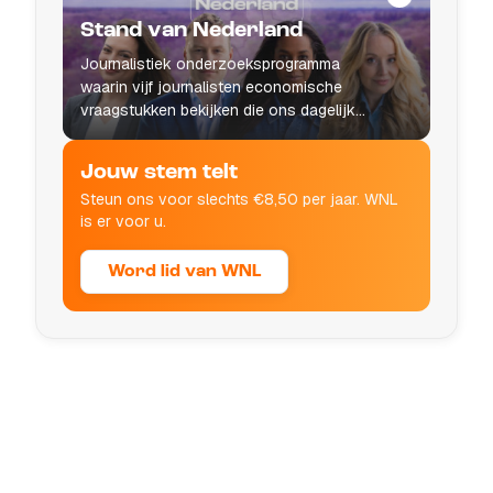
Stand van Nederland
Journalistiek onderzoeksprogramma
waarin vijf journalisten economische
vraagstukken bekijken die ons dagelijks
leven raken.
Jouw stem telt
Steun ons voor slechts €8,50 per jaar. WNL
is er voor u.
Word lid van WNL