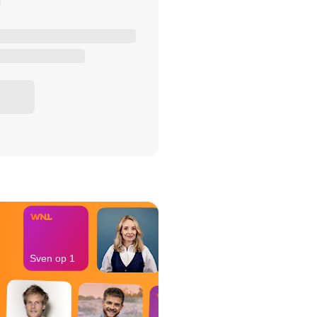
het Misdaad-
bureau
Sven op 1