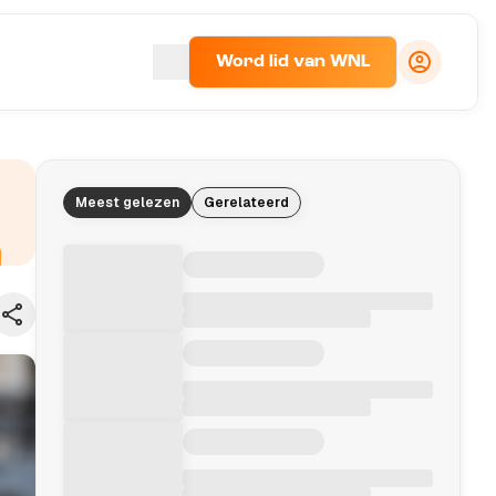
Word lid van WNL
Meest gelezen
Gerelateerd