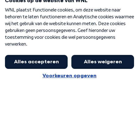
Over WNL
Nieuwsbrief
Word Lid
Meer WNL voor jou
Nederlands elftal aangekomen op
Schiphol
Algemene voorwaarden
Cookie-instellingen
Privacy statement