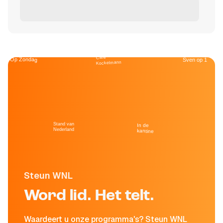
Café
Op Zondag
Sven op 1
Kockelmann
Stand van
In de
Nederland
kantine
Steun WNL
Word lid. Het telt.
Waardeert u onze programma's? Steun WNL