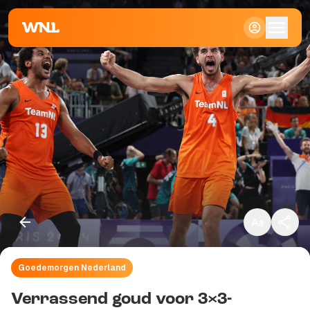
Klein
Standaard
Groot
Goedemorgen Nederland
Kopieer link
Verrassend goud voor 3×3-