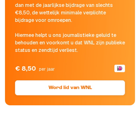
dan met de jaarlijkse bijdrage van slechts
€8,50, de wettelijk minimale verplichte
bijdrage voor omroepen.
Hiermee helpt u ons journalistieke geluid te
behouden en voorkomt u dat WNL zijn publieke
status en zendtijd verliest.
€ 8,50
per jaar
Word lid van WNL