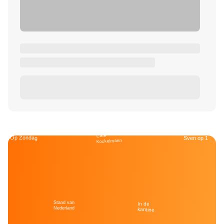
Café
Op Zondag
Sven op 1
Kockelmann
Stand van
In de
Nederland
kantine