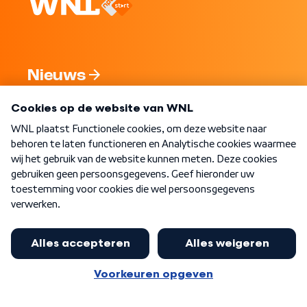
Nieuws
Programma's
Over WNL
Nieuwsbrief
Word Lid