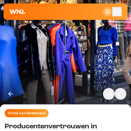
Klein
Standaard
Groot
Stand van Nederland
Kopieer link
Producentenvertrouwen in