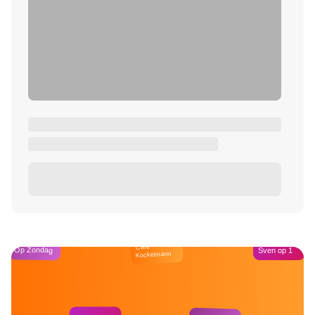
Café
Op Zondag
Sven op 1
Kockelmann