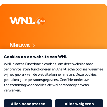
Nieuws
Programma's
Over WNL
Nieuwsbrief
Word Lid