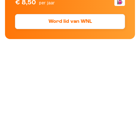
€ 8,50
per jaar
Word lid van WNL