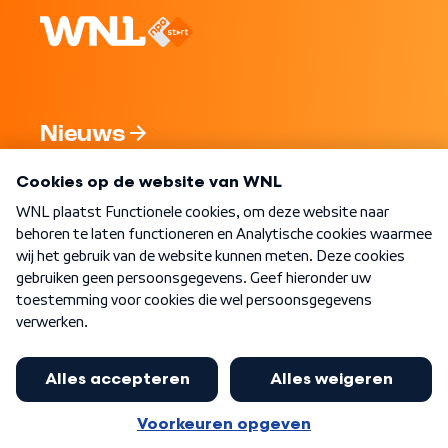
Nieuws
Programma's
Over WNL
Nieuwsbrief
Word Lid