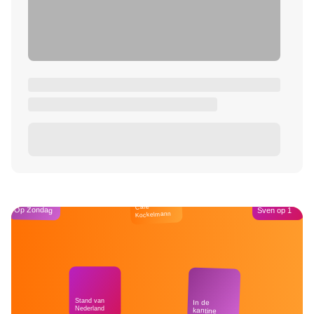
Café
Op Zondag
Sven op 1
Kockelmann
Stand van
In de
Nederland
kantine