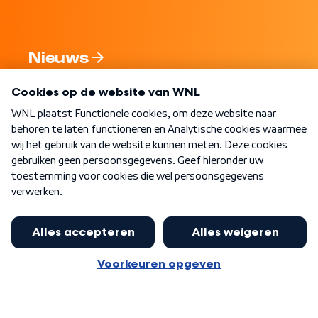
Nieuws
Programma's
Over WNL
Nieuwsbrief
Word Lid
Meer WNL voor jou