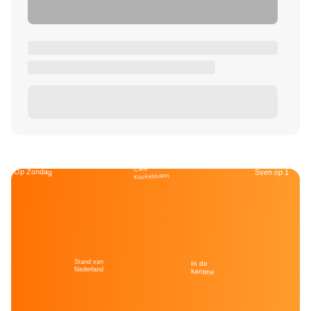
Café
Op Zondag
Sven op 1
Kockelmann
Stand van
In de
Nederland
kantine