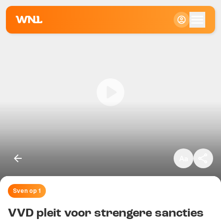
Klein
Standaard
Groot
Sven op 1
Kopieer link
VVD pleit voor strengere sancties