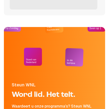
Café
Op Zondag
Sven op 1
Kockelmann
Stand van
In de
Nederland
kantine
Steun WNL
Word lid. Het telt.
Waardeert u onze programma's? Steun WNL