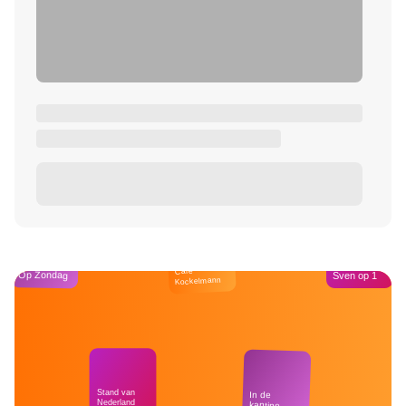
Café
Op Zondag
Sven op 1
Kockelmann
Stand van
In de
Nederland
kantine