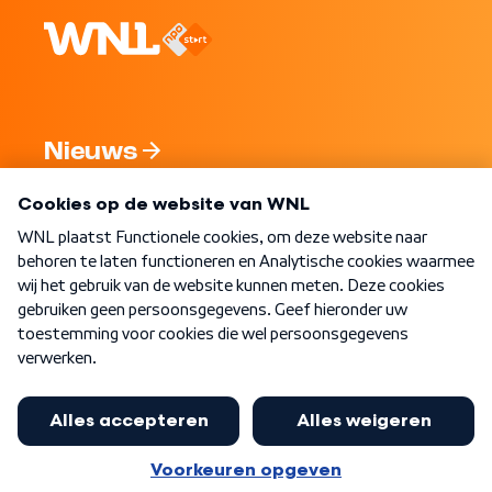
Nieuws
Programma's
Over WNL
Nieuwsbrief
Word Lid