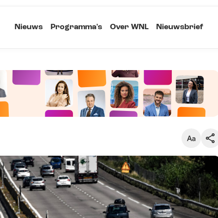
Nieuws
Programma's
Over WNL
Nieuwsbrief
Klein
Kopieer link
Standaard
Groot