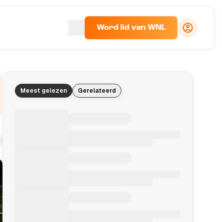
Word lid van WNL
Meest gelezen
Gerelateerd