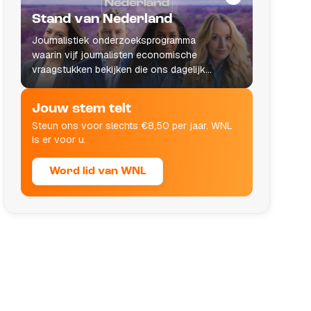
Stand van Nederland
Journalistiek onderzoeksprogramma
waarin vijf journalisten economische
vraagstukken bekijken die ons dagelijks
leven raken.
Jouw stem telt
Steun ons voor slechts €8,50 per jaar. WNL
is er voor u.
Word lid van WNL