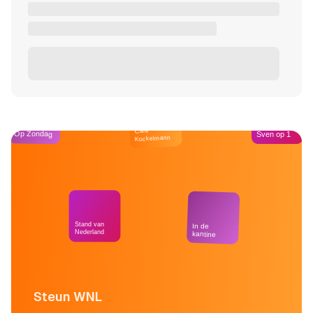
Café
Op Zondag
Sven op 1
Kockelmann
Stand van
In de
Nederland
kantine
Steun WNL