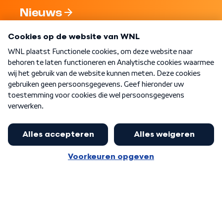
Nieuws
Programma's
Over WNL
Nieuwsbrief
Word Lid
Meer WNL voor jou
Burgemeester Halsema kritisch:
kabinet deinsde in coronaperiode
Algemene voorwaarden
Cookie-instellingen
terug voor landelijke regie bij
Privacy statement