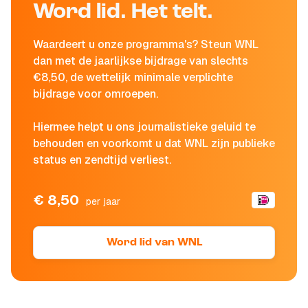
Word lid. Het telt.
Waardeert u onze programma's? Steun WNL
dan met de jaarlijkse bijdrage van slechts
€8,50, de wettelijk minimale verplichte
bijdrage voor omroepen.
Hiermee helpt u ons journalistieke geluid te
behouden en voorkomt u dat WNL zijn publieke
status en zendtijd verliest.
€ 8,50
per jaar
Word lid van WNL