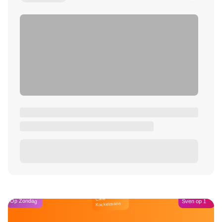
Café
Op Zondag
Sven op 1
Kockelmann