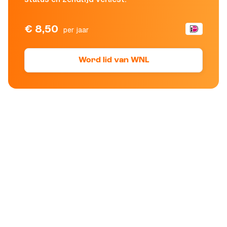
€ 8,50
per jaar
Word lid van WNL