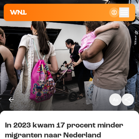
Klein
Standaard
Groot
In 2023 kwam 17 procent minder
Kopieer link
migranten naar Nederland