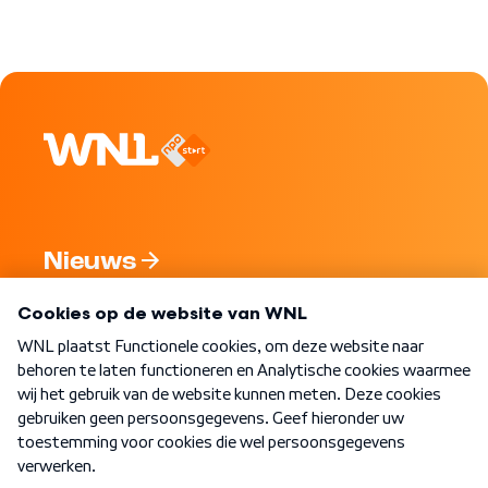
Nieuws
Programma's
Over WNL
Nieuwsbrief
Word Lid