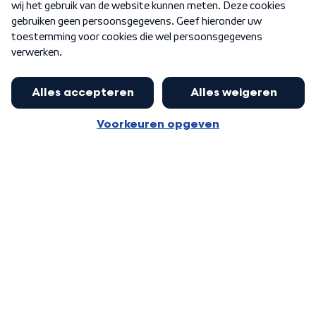
Word Lid
Meer WNL voor jou
Burgemeester Halsema kritisch:
kabinet deinsde in coronaperiode
Algemene voorwaarden
Cookie-instellingen
terug voor landelijke regie bij
Privacy statement
demonstraties