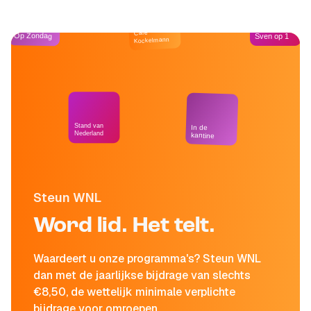
Café
Op Zondag
Sven op 1
Kockelmann
Stand van
In de
Nederland
kantine
Steun WNL
Word lid. Het telt.
Waardeert u onze programma's? Steun WNL
dan met de jaarlijkse bijdrage van slechts
€8,50, de wettelijk minimale verplichte
bijdrage voor omroepen.