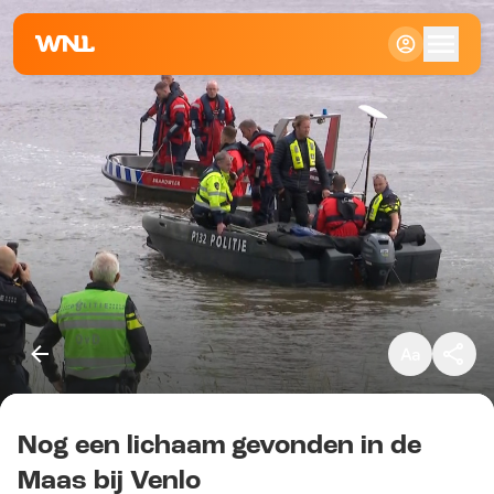
Klein
Standaard
Groot
Nog een lichaam gevonden in de
Kopieer link
Maas bij Venlo