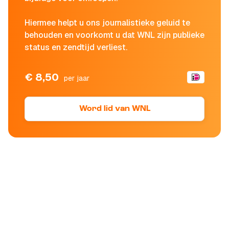
Hiermee helpt u ons journalistieke geluid te
behouden en voorkomt u dat WNL zijn publieke
status en zendtijd verliest.
€ 8,50
per jaar
Word lid van WNL