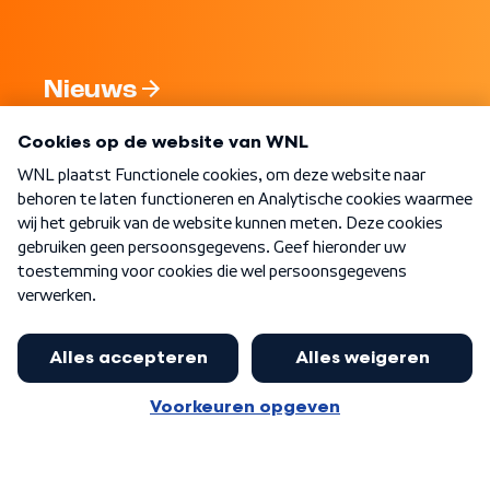
Nieuws
Programma's
Over WNL
Nieuwsbrief
Word Lid
Meer WNL voor jou