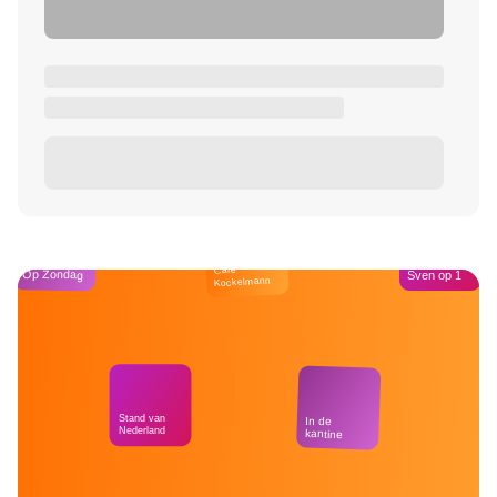
Café
Op Zondag
Sven op 1
Kockelmann
Stand van
In de
Nederland
kantine