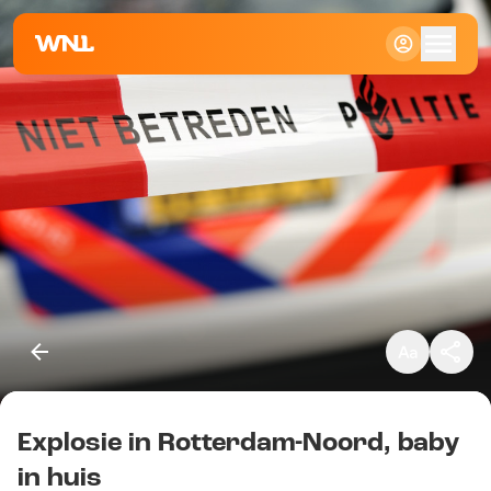
Klein
Standaard
Groot
Explosie in Rotterdam-Noord, baby
Kopieer link
in huis