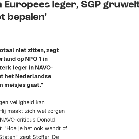
n Europees leger, SGP gruwel
et bepalen’
taal niet zitten, zegt
erland op NPO 1 in
terk leger in NAVO-
dat het Nederlandse
n meisjes gaat."
gen veiligheid kan
Hij maakt zich wel zorgen
 NAVO-criticus Donald
t. "Hoe je het ook wendt of
taten", zegt Stoffer. De