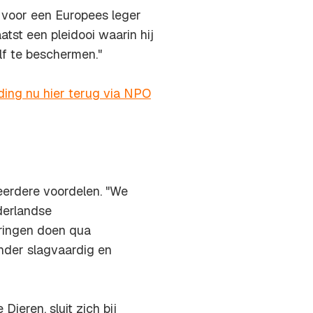
 voor een Europees leger
aatst een pleidooi waarin hij
elf te beschermen."
ding nu hier terug via NPO
eerdere voordelen. "We
ederlandse
eringen doen qua
nder slagvaardig en
Dieren, sluit zich bij