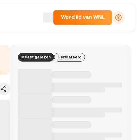
Word lid van WNL
Meest gelezen
Gerelateerd