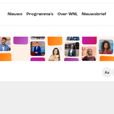
Nieuws
Programma's
Over WNL
Nieuwsbrief
Klein
Kopieer link
Standaard
Groot