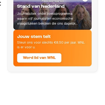
t
Stand van Nederland
Journalistiek onderzoeksprogramma
waarin vijf journalisten economische
vraagstukken bekijken die ons dagelijks
leven raken.
Jouw stem telt
Steun ons voor slechts €8,50 per jaar. WNL
is er voor u.
Word lid van WNL