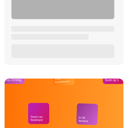
Café
Op Zondag
Sven op 1
Kockelmann
Stand van
In de
Nederland
kantine