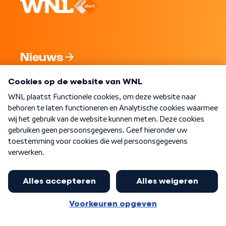
Nieuws
Programma's
Over WNL
Nieuwsbrief
Word Lid