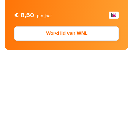
€ 8,50
per jaar
Word lid van WNL