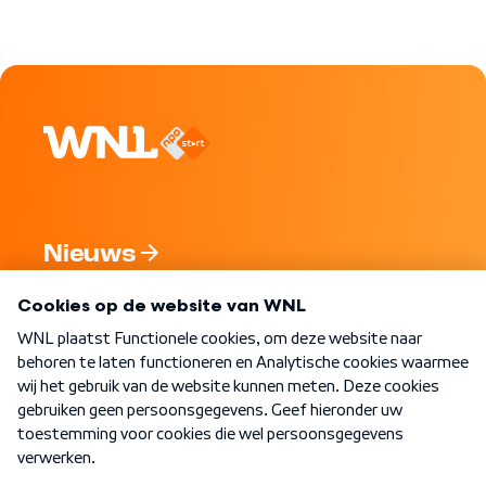
Nieuws
Programma's
Over WNL
Nieuwsbrief
Word Lid