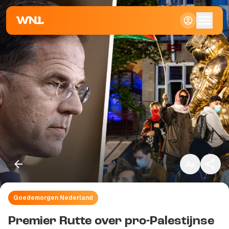
Klein
Standaard
Groot
Goedemorgen Nederland
Kopieer link
Premier Rutte over pro-Palestijnse