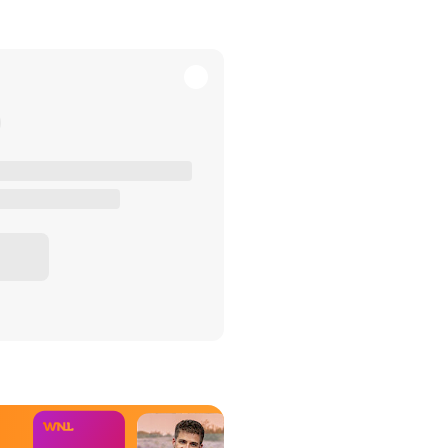
het Misdaad-
bureau