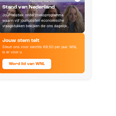
Stand van Nederland
Journalistiek onderzoeksprogramma
waarin vijf journalisten economische
vraagstukken bekijken die ons dagelijks
leven raken.
Jouw stem telt
Steun ons voor slechts €8,50 per jaar. WNL
is er voor u.
Word lid van WNL