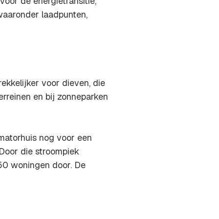
voor de energietransitie,
 waaronder laadpunten,
ekkelijker voor dieven, die
erreinen en bij zonneparken
ormatorhuis nog voor een
 Door die stroompiek
250 woningen door. De