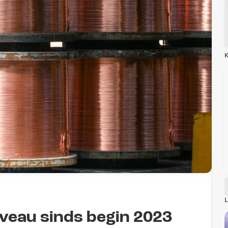
K
L
iveau sinds begin 2023