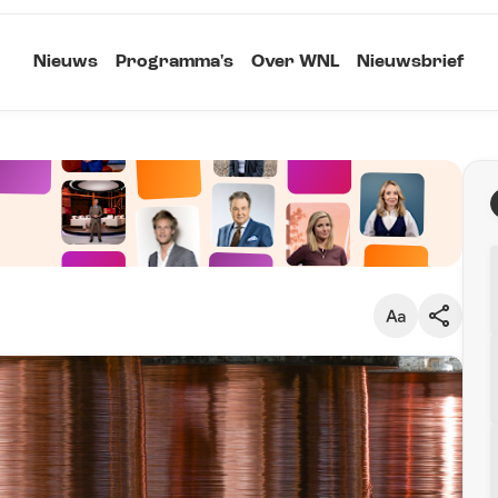
Nieuws
Programma's
Over WNL
Nieuwsbrief
Klein
Kopieer link
Standaard
Groot