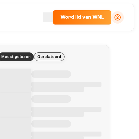
Word lid van WNL
Meest gelezen
Gerelateerd