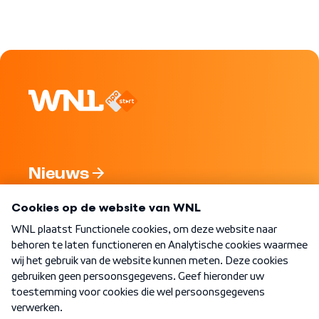
Nieuws
Programma's
Over WNL
Nieuwsbrief
Word Lid