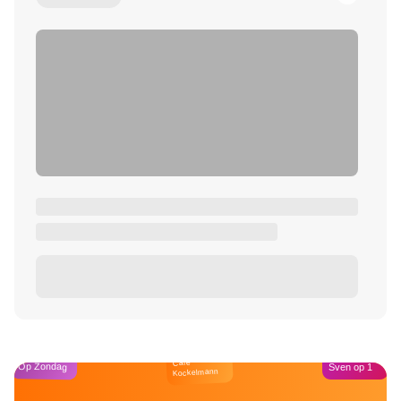
Café
Op Zondag
Sven op 1
Kockelmann