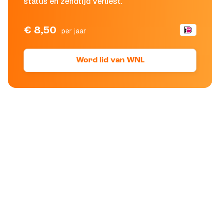
status en zendtijd verliest.
€ 8,50
per jaar
Word lid van WNL