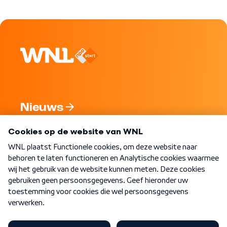
Nieuws
Programma's
Over WNL
Nieuwsbrief
Word Lid