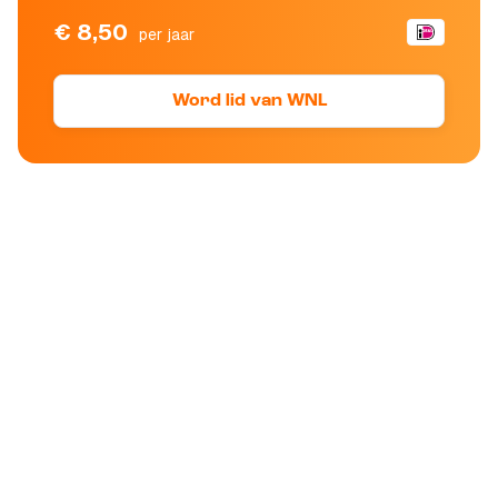
€ 8,50
per jaar
Word lid van WNL